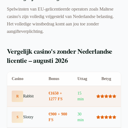
Spelwinsten van EU-gelicentieerde operators zoals Maltese
casino's zijn volledig vrijgesteld van Nederlandse belasting.
Het volledige winstbedrag komt aan jou toe zonder
aangifteverplichting.
Vergelijk casino's zonder Nederlandse
licentie – augusti 2026
Casino
Bonus
Uttag
Betyg
€1650 +
15
Rabbit
R
1277 FS
min
€900 + 900
30
Slotzy
S
FS
min