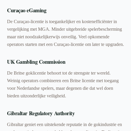
Curaçao eGaming
De Curaçao-licentie is toegankelijker en kostenefficiënter in
vergelijking met MGA. Minder uitgebreide spelerbescherming
maar niet noodzakelijkerwijs onveilig. Veel opkomende
operators starten met een Curaçao-licentie om later te upgraden.
UK Gambling Commission
De Britse goklicentie behoort tot de strengste ter wereld.
Weinig operators combineren een Britse licentie met toegang
voor Nederlandse spelers, maar degenen die dat wel doen
bieden uitzonderlijke veiligheid.
Gibraltar Regulatory Authority
Gibraltar geniet een uitstekende reputatie in de gokindustrie en