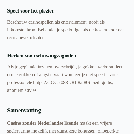
Speel voor het plezier
Beschouw casinospellen als entertainment, nooit als
inkomstenbron. Behandel je spelbudget als de kosten voor een
recreatieve activiteit.
Herken waarschuwingssignalen
Als je geplande inzetten overschrijdt, je gokken verbergt, leent
om te gokken of angst ervaart wanneer je niet speelt – zoek
professionele hulp. AGOG (088-781 82 80) biedt gratis,
anoniem advies.
Samenvatting
Casino zonder Nederlandse licentie
maakt een vrijere
spelervaring mogelijk met gunstigere bonussen, onbeperkte