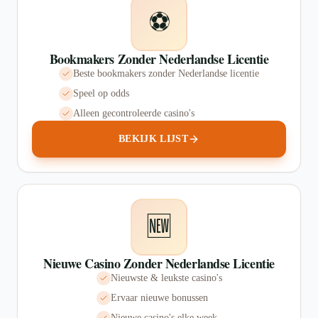
⚽
Bookmakers Zonder Nederlandse Licentie
Beste bookmakers zonder Nederlandse licentie
Speel op odds
Alleen gecontroleerde casino's
BEKIJK LIJST
🆕
Nieuwe Casino Zonder Nederlandse Licentie
Nieuwste & leukste casino's
Ervaar nieuwe bonussen
Nieuwe casino's elke week