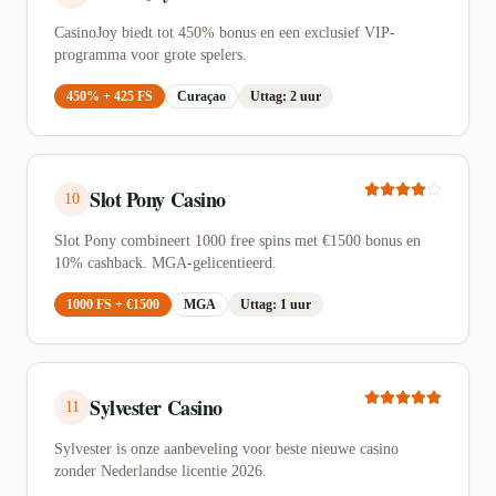
CasinoJoy biedt tot 450% bonus en een exclusief VIP-
programma voor grote spelers.
450% + 425 FS
Curaçao
Uttag:
2 uur
Slot Pony Casino
10
Slot Pony combineert 1000 free spins met €1500 bonus en
10% cashback. MGA-gelicentieerd.
1000 FS + €1500
MGA
Uttag:
1 uur
Sylvester Casino
11
Sylvester is onze aanbeveling voor beste nieuwe casino
zonder Nederlandse licentie 2026.