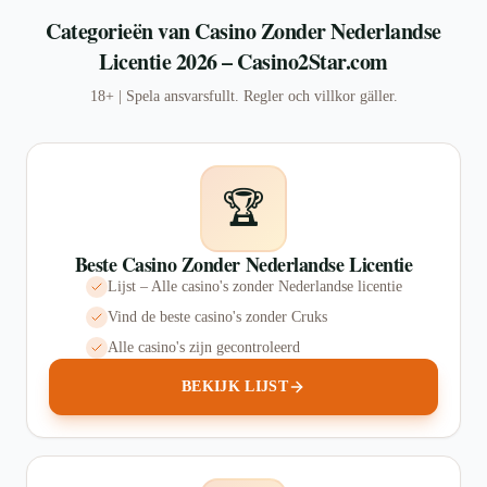
Categorieën van Casino Zonder Nederlandse
Licentie 2026 – Casino2Star.com
18+ | Spela ansvarsfullt. Regler och villkor gäller.
🏆
Beste Casino Zonder Nederlandse Licentie
Lijst – Alle casino's zonder Nederlandse licentie
Vind de beste casino's zonder Cruks
Alle casino's zijn gecontroleerd
BEKIJK LIJST