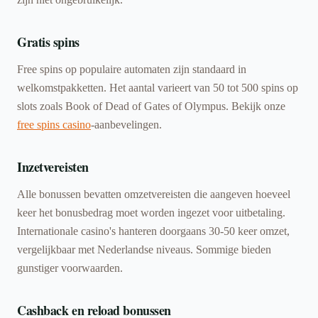
Gratis spins
Free spins op populaire automaten zijn standaard in
welkomstpakketten. Het aantal varieert van 50 tot 500 spins op
slots zoals Book of Dead of Gates of Olympus. Bekijk onze
free spins casino
-aanbevelingen.
Inzetvereisten
Alle bonussen bevatten omzetvereisten die aangeven hoeveel
keer het bonusbedrag moet worden ingezet voor uitbetaling.
Internationale casino's hanteren doorgaans 30-50 keer omzet,
vergelijkbaar met Nederlandse niveaus. Sommige bieden
gunstiger voorwaarden.
Cashback en reload bonussen