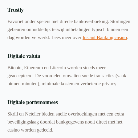
Trustly
Favoriet onder spelers met directe bankoverboeking. Stortingen
gebeuren onmiddellijk terwijl uitbetalingen typisch binnen een
dag worden verwerkt. Lees meer over
Instant Banking casino
.
Digitale valuta
Bitcoin, Ethereum en Litecoin worden steeds meer
geaccepteerd. De voordelen omvatten snelle transacties (vaak
binnen minuten), minimale kosten en verbeterde privacy.
Digitale portemonnees
Skrill en Neteller bieden snelle overboekingen met een extra
beveiligingslaag doordat bankgegevens nooit direct met het
casino worden gedeeld.