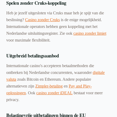
Spelen zonder Cruks-koppeling
Heb je jezelf uitgesloten via Cruks maar heb je spijt van die
beslissing?
Casino zonder Cruks
is de enige mogelijkheid.
Internationale operators hebben geen koppeling met het
Nederlandse uitsluitingsregister. Zie ook
casino zonder limiet
voor maximale flexibiliteit.
Uitgebreid betalingsaanbod
Internationale casino's accepteren betaalmethoden die
ontbreken bij Nederlandse concurrenten, waaronder
digitale
valuta
zoals Bitcoin en Ethereum. Andere populaire
alternatieven zijn
Zimpler-betaling
en
Pay and Play-
oplossingen
. Ook
casino zonder iDEAL
bestaat voor meer
privacy.
Belastingvrije uitbetalingen binnen de EU