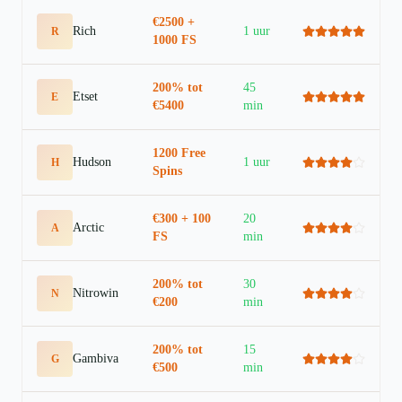
€2500 +
Rich
1 uur
R
1000 FS
200% tot
45
Etset
E
€5400
min
1200 Free
Hudson
1 uur
H
Spins
€300 + 100
20
Arctic
A
FS
min
200% tot
30
Nitrowin
N
€200
min
200% tot
15
Gambiva
G
€500
min