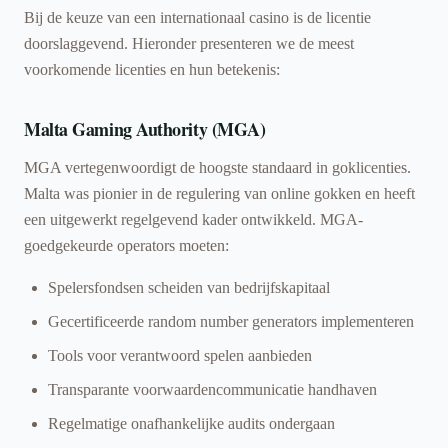
Bij de keuze van een internationaal casino is de licentie
doorslaggevend. Hieronder presenteren we de meest
voorkomende licenties en hun betekenis:
Malta Gaming Authority (MGA)
MGA vertegenwoordigt de hoogste standaard in goklicenties.
Malta was pionier in de regulering van online gokken en heeft
een uitgewerkt regelgevend kader ontwikkeld. MGA-
goedgekeurde operators moeten:
Spelersfondsen scheiden van bedrijfskapitaal
Gecertificeerde random number generators implementeren
Tools voor verantwoord spelen aanbieden
Transparante voorwaardencommunicatie handhaven
Regelmatige onafhankelijke audits ondergaan