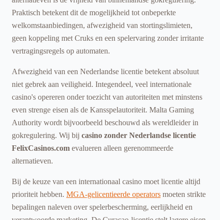
Praktisch betekent dit de mogelijkheid tot onbeperkte
welkomstaanbiedingen, afwezigheid van stortingslimieten,
geen koppeling met Cruks en een spelervaring zonder irritante
vertragingsregels op automaten.
Afwezigheid van een Nederlandse licentie betekent absoluut
niet gebrek aan veiligheid. Integendeel, veel internationale
casino's opereren onder toezicht van autoriteiten met minstens
even strenge eisen als de Kansspelautoriteit. Malta Gaming
Authority wordt bijvoorbeeld beschouwd als wereldleider in
gokregulering. Wij bij
casino zonder Nederlandse licentie
FelixCasinos.com
evalueren alleen gerenommeerde
alternatieven.
Bij de keuze van een internationaal casino moet licentie altijd
prioriteit hebben.
MGA-gelicentieerde operators
moeten strikte
bepalingen naleven over spelerbescherming, eerlijkheid en
verantwoorde marketing. De Curaçao-licentie stelt lagere eisen