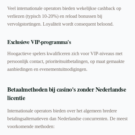
Veel internationale operators bieden wekelijkse cashback op
verliezen (typisch 10-20%) en reload bonussen bij
vervolgstortingen. Loyaliteit wordt consequent beloond.
Exclusieve VIP-programma's
Hoogactieve spelers kwalificeren zich voor VIP-niveaus met
persoonlijk contact, prioriteitsuitbetalingen, op maat gemaakte
aanbiedingen en evenementuitnodigingen.
Betaalmethoden bij casino's zonder Nederlandse
licentie
Internationale operators bieden over het algemeen bredere
betalingsalternatieven dan Nederlandse concurrenten. De meest
voorkomende methoden: