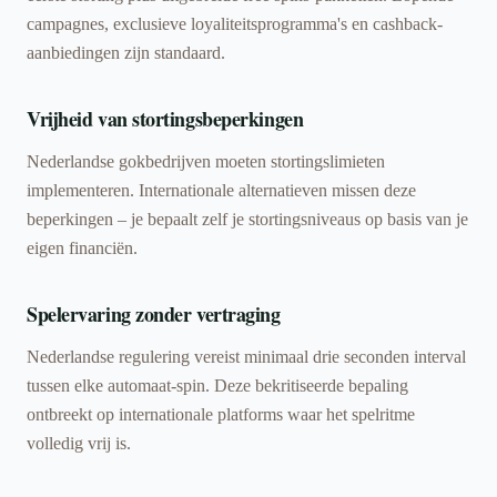
campagnes, exclusieve loyaliteitsprogramma's en cashback-
aanbiedingen zijn standaard.
Vrijheid van stortingsbeperkingen
Nederlandse gokbedrijven moeten stortingslimieten
implementeren. Internationale alternatieven missen deze
beperkingen – je bepaalt zelf je stortingsniveaus op basis van je
eigen financiën.
Spelervaring zonder vertraging
Nederlandse regulering vereist minimaal drie seconden interval
tussen elke automaat-spin. Deze bekritiseerde bepaling
ontbreekt op internationale platforms waar het spelritme
volledig vrij is.