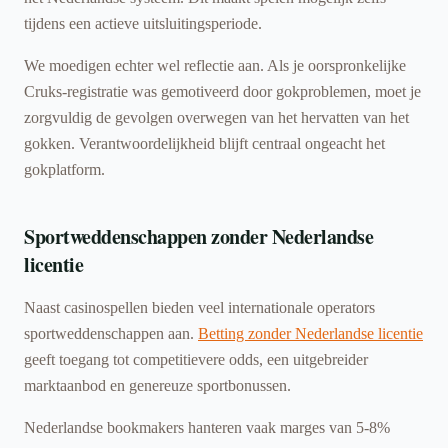
tijdens een actieve uitsluitingsperiode.
We moedigen echter wel reflectie aan. Als je oorspronkelijke
Cruks-registratie was gemotiveerd door gokproblemen, moet je
zorgvuldig de gevolgen overwegen van het hervatten van het
gokken. Verantwoordelijkheid blijft centraal ongeacht het
gokplatform.
Sportweddenschappen zonder Nederlandse
licentie
Naast casinospellen bieden veel internationale operators
sportweddenschappen aan.
Betting zonder Nederlandse licentie
geeft toegang tot competitievere odds, een uitgebreider
marktaanbod en genereuze sportbonussen.
Nederlandse bookmakers hanteren vaak marges van 5-8%