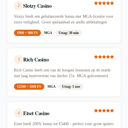
Slotzy Casino
2
Slotzy biedt een gebalanceerde bonus met MGA-licentie voor
extra veiligheid. Groot spelaanbod en snelle uitbetalingen.
€900 + 900 FS
MGA
Uttag:
30 min
Rich Casino
3
Rich Casino heeft een van de hoogste bonussen op de markt
met laag inzetvereiste van slechts 25x. MGA-gelicentieerd.
€2500 + 1000 FS
MGA
Uttag:
1 uur
Etset Casino
4
Etset biedt 200% bonus tot €5400 - perfect voor grote spelers